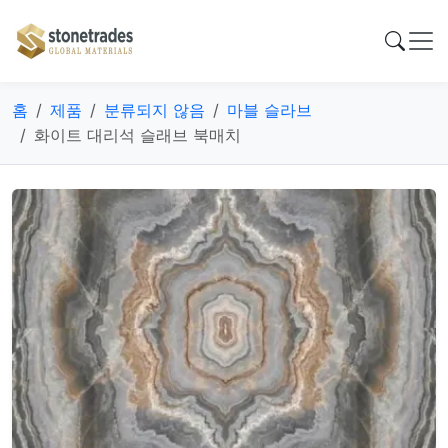
홈
제품
분류되지 않음
마블 슬라브
화이트 대리석 슬래브 북매치