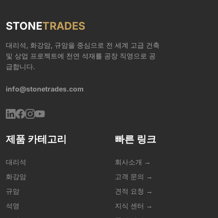
STONE
TRADES
대리석, 화강암, 규암을 중심으로 전 세계 고급 건축
및 상업 프로젝트에 천연 석재를 공장 직영으로 공
급합니다.
info@stonetrades.com
제품 카테고리
빠른 링크
대리석
회사소개 →
화강암
고객 문의 →
규암
견적 요청 →
석영
지식 센터 →