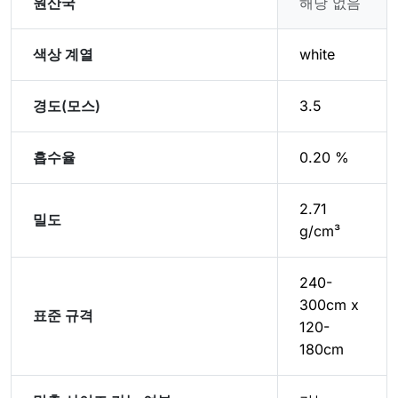
원산국
해당 없음
색상 계열
white
경도(모스)
3.5
흡수율
0.20 %
2.71
밀도
g/cm³
240-
300cm x
표준 규격
120-
180cm