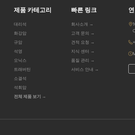
제품 카테고리
빠른 링크
연
대리석
회사소개 →
1
C
화강암
고객 문의 →
규암
견적 요청 →
+
석영
지식 센터 →
M
오닉스
품질 관리 →
트래버틴
서비스 안내 →
소결석
석회암
전체 제품 보기 →