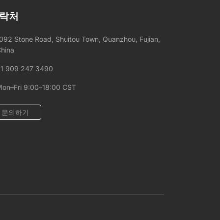
락처
092 Stone Road, Shuitou Town, Quanzhou, Fujian,
hina
1 909 247 3490
on–Fri 9:00–18:00 CST
문의하기