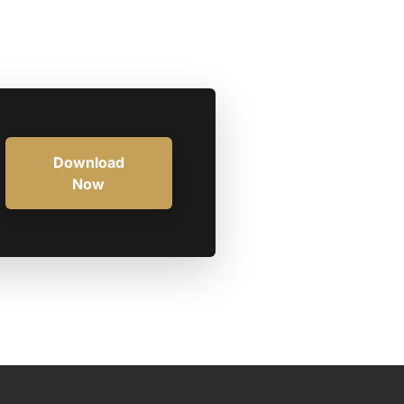
Download
Now