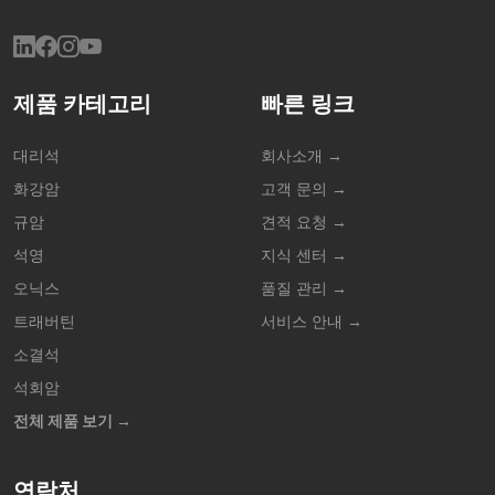
제품 카테고리
빠른 링크
대리석
회사소개 →
화강암
고객 문의 →
규암
견적 요청 →
석영
지식 센터 →
오닉스
품질 관리 →
트래버틴
서비스 안내 →
소결석
석회암
전체 제품 보기 →
연락처