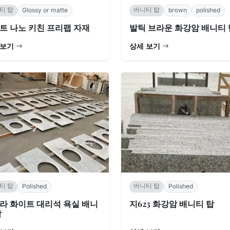
티 탑
버니티 탑
Glossy or matte
brown
polished
트 나노 키친 프리팹 자재
발틱 브라운 화강암 배니티 
 보기
상세 보기
티 탑
버니티 탑
Polished
Polished
라 화이트 대리석 욕실 배니
지623 화강암 배니티 탑
탑