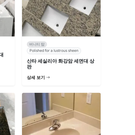
버니티 탑
Polished for a lustrous sheen
대
산타 세실리아 화강암 세면대 상
판
상세 보기