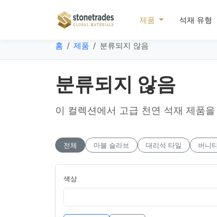
제품
석재 유형
홈
제품
분류되지 않음
분류되지 않음
이 컬렉션에서 고급 천연 석재 제품을
전체
마블 슬라브
대리석 타일
버니티
색상