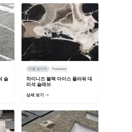
마블 슬라브
Polished
석 슬
차이니즈 블랙 아이스 플라워 대
리석 슬래브
상세 보기