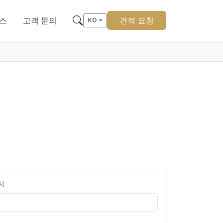
스
고객 문의
견적 요청
KO
지