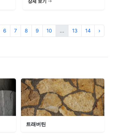
상세 보기
6
7
8
9
10
...
13
14
›
트래버틴