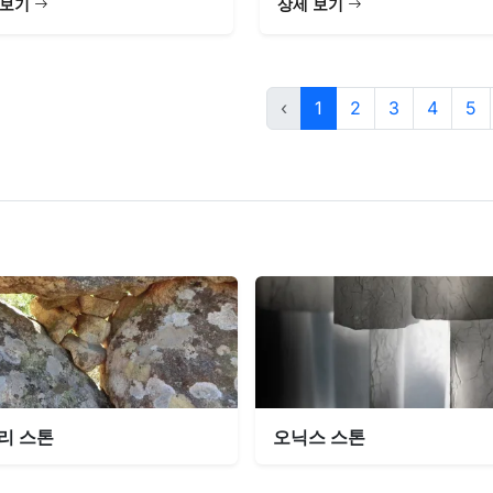
 보기
상세 보기
‹
1
2
3
4
5
리 스톤
오닉스 스톤