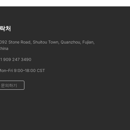
락처
092 Stone Road, Shuitou Town, Quanzhou, Fujian,
hina
1 909 247 3490
on–Fri 9:00–18:00 CST
문의하기