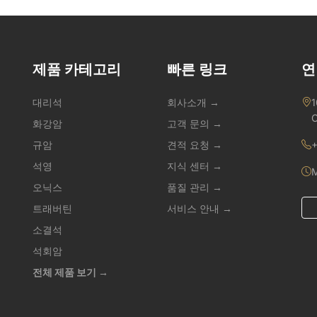
제품 카테고리
빠른 링크
연
대리석
회사소개 →
1
C
화강암
고객 문의 →
규암
견적 요청 →
+
석영
지식 센터 →
M
오닉스
품질 관리 →
트래버틴
서비스 안내 →
소결석
석회암
전체 제품 보기 →