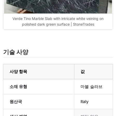
Verde Tino Marble Slab with intricate white veining on
polished dark green surface | StoneTrades
기술 사양
사양 항목
값
소재 유형
마블 슬라브
원산국
Italy