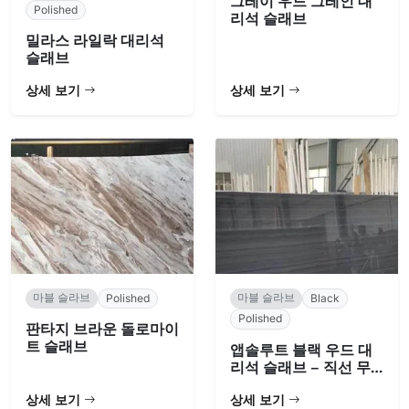
그레이 우드 그레인 대
Polished
리석 슬래브
밀라스 라일락 대리석
슬래브
상세 보기
상세 보기
마블 슬라브
마블 슬라브
Polished
Black
Polished
판타지 브라운 돌로마이
트 슬래브
앱솔루트 블랙 우드 대
리석 슬래브 – 직선 무
늬
상세 보기
상세 보기