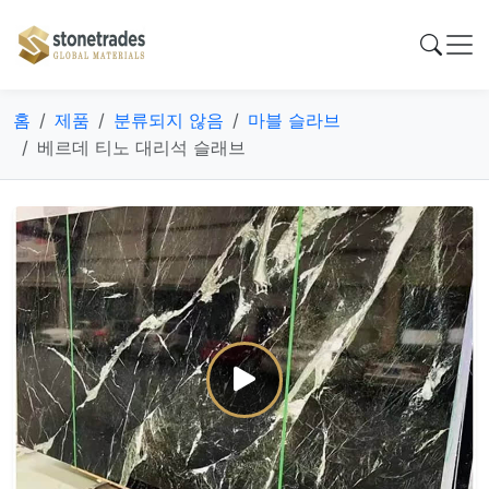
홈
제품
분류되지 않음
마블 슬라브
베르데 티노 대리석 슬래브