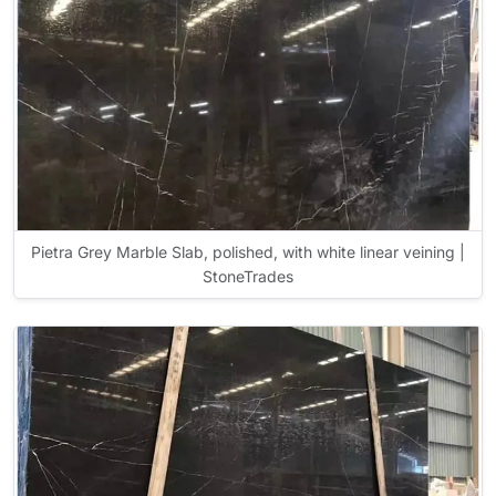
Pietra Grey Marble Slab, polished, with white linear veining |
StoneTrades