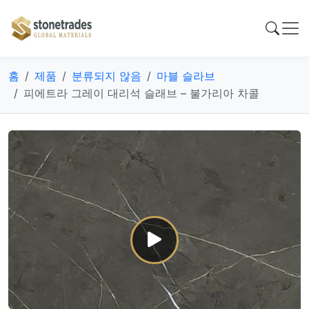
홈
제품
분류되지 않음
마블 슬라브
피에트라 그레이 대리석 슬래브 – 불가리아 차콜