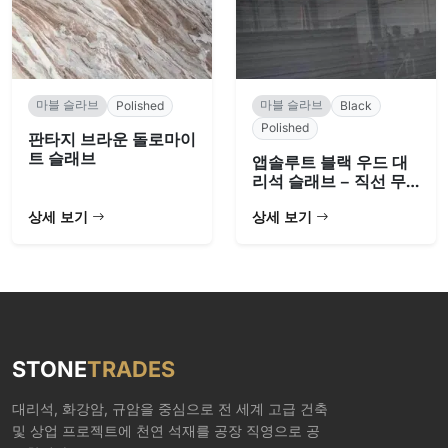
마블 슬라브
마블 슬라브
Polished
Black
Polished
판타지 브라운 돌로마이
트 슬래브
앱솔루트 블랙 우드 대
리석 슬래브 – 직선 무
늬
상세 보기
상세 보기
STONE
TRADES
대리석, 화강암, 규암을 중심으로 전 세계 고급 건축
및 상업 프로젝트에 천연 석재를 공장 직영으로 공