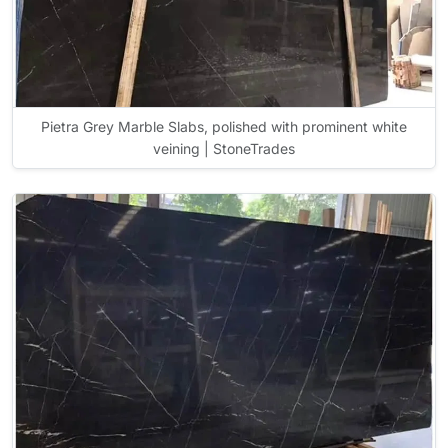
Pietra Grey Marble Slabs, polished with prominent white
veining | StoneTrades