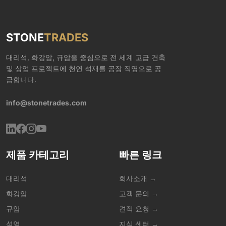
STONE
TRADES
대리석, 화강암, 규암을 중심으로 전 세계 고급 건축
및 상업 프로젝트에 천연 석재를 공장 직영으로 공
급합니다.
info@stonetrades.com
제품 카테고리
빠른 링크
대리석
회사소개 →
화강암
고객 문의 →
규암
견적 요청 →
석영
지식 센터 →