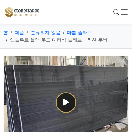
홈
제품
분류되지 않음
마블 슬라브
앱솔루트 블랙 우드 대리석 슬래브 – 직선 무늬