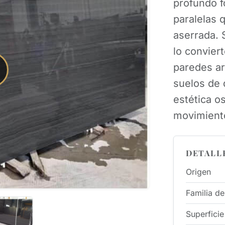
profundo f
paralelas 
aserrada. 
lo convier
paredes ar
suelos de 
estética o
movimiento
DETALL
Origen
Familia de
Superficie