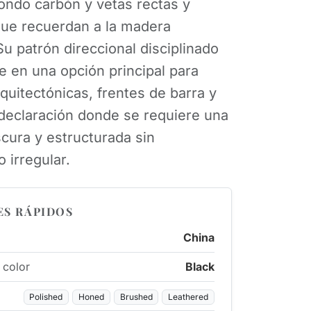
ondo carbón y vetas rectas y
que recuerdan a la madera
Su patrón direccional disciplinado
te en una opción principal para
quitectónicas, frentes de barra y
declaración donde se requiere una
scura y estructurada sin
 irregular.
ES RÁPIDOS
China
 color
Black
Polished
Honed
Brushed
Leathered