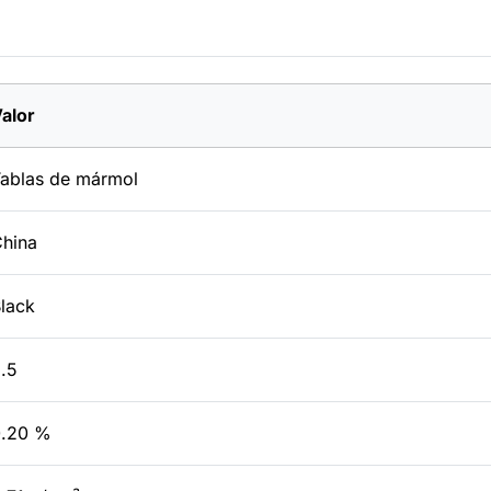
alor
ablas de mármol
hina
lack
.5
0.20 %