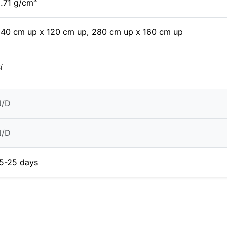
.71 g/cm³
40 cm up x 120 cm up, 280 cm up x 160 cm up
í
N/D
N/D
5-25 days