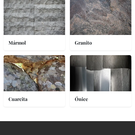
Mármol
Granito
Cuarcita
Ónice