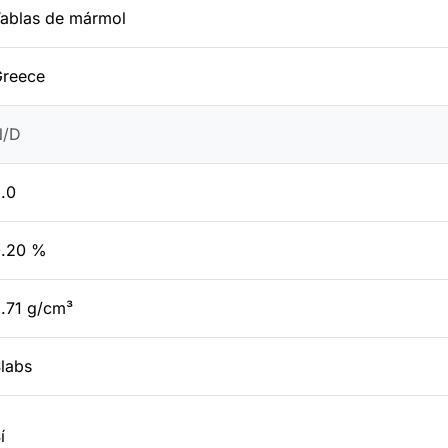
ablas de mármol
reece
N/D
.0
0.20 %
.71 g/cm³
labs
í