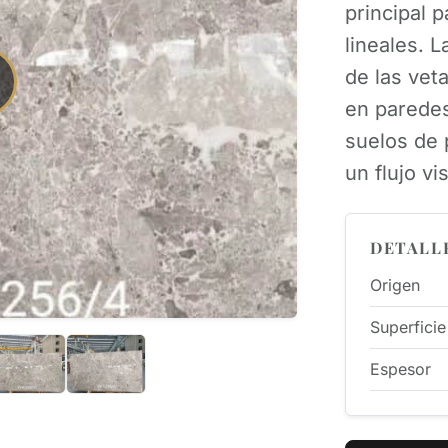
principal 
lineales. L
de las vet
en paredes
suelos de 
un flujo vi
DETALL
Origen
Superficie
Espesor