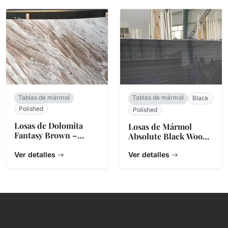
Tablas de mármol
Tablas de mármol
Black
Polished
Polished
Losas de Dolomita
Losas de Mármol
Fantasy Brown –
Absolute Black Wood
Piedra Natural de
– Veta Lineal
India
Ver detalles
Ver detalles