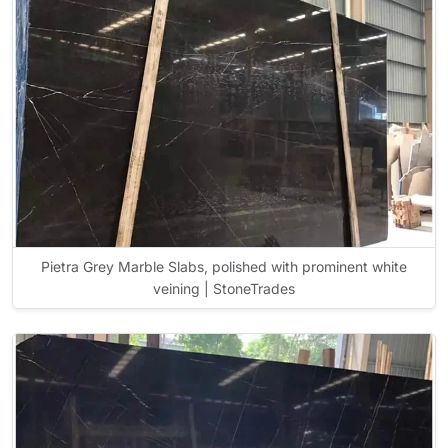
Pietra Grey Marble Slabs, polished with prominent white
veining | StoneTrades