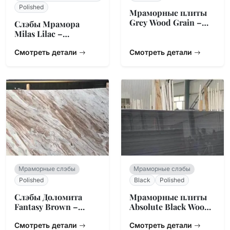
Polished
Мраморные плиты
Grey Wood Grain –
Слэбы Мрамора
Китайское
Milas Lilac –
Происхождение
Турецкий
Натуральный
Смотреть детали
Смотреть детали
Камень
Мраморные слэбы
Мраморные слэбы
Polished
Black
Polished
Слэбы Доломита
Мраморные плиты
Fantasy Brown –
Absolute Black Wood
Натуральный
– Линейная текстура
Камень из Индии
Смотреть детали
Смотреть детали