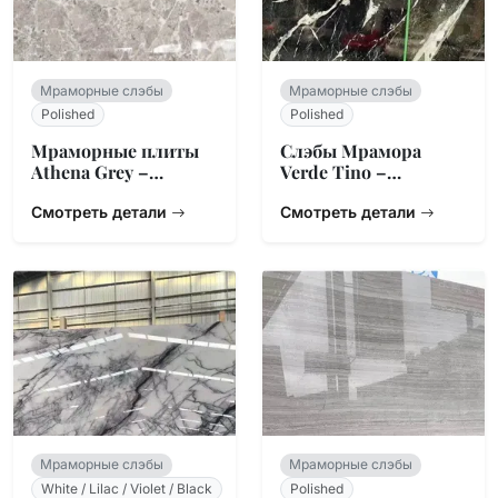
Мраморные слэбы
Мраморные слэбы
Polished
Polished
Мраморные плиты
Слэбы Мрамора
Athena Grey –
Verde Tino –
Линейная жила
Итальянский
Смотреть детали
Змеевик Зеленый
Смотреть детали
Мраморные слэбы
Мраморные слэбы
White / Lilac / Violet / Black
Polished