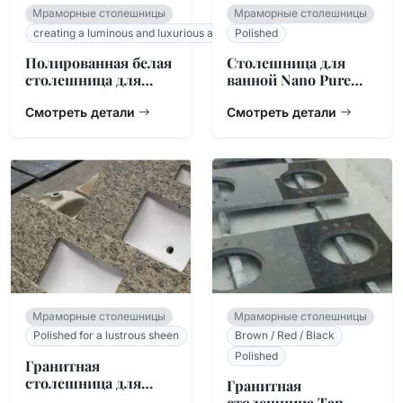
Мраморные столешницы
Мраморные столешницы
creating a luminous and luxurious ambiance.
Polished
Полированная белая
Столешница для
столешница для
ванной Nano Pure
ванной
White
Смотреть детали
Смотреть детали
Мраморные столешницы
Мраморные столешницы
Polished for a lustrous sheen
Brown / Red / Black
Polished
Гранитная
столешница для
Гранитная
ванной Santa Cecilia
столешница Tan