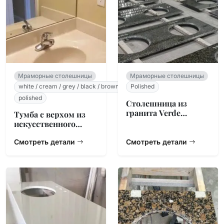
Мраморные столешницы
Мраморные столешницы
white / cream / grey / black / brown
Polished
polished
Столешница из
гранита Verde
Тумба с верхом из
Ubatuba
искусственного
мрамора
Смотреть детали
Смотреть детали