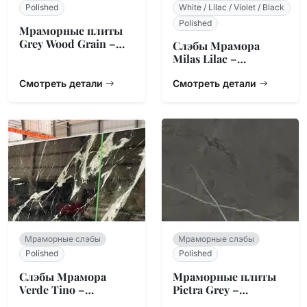
Polished
White / Lilac / Violet / Black
Polished
Мраморные плиты
Grey Wood Grain –
Слэбы Мрамора
Китайское
Milas Lilac –
Происхождение
Турецкий
Смотреть детали
Натуральный
Смотреть детали
Камень
Мраморные слэбы
Мраморные слэбы
Polished
Polished
Слэбы Мрамора
Мраморные плиты
Verde Tino –
Pietra Grey –
Итальянский
Болгарский