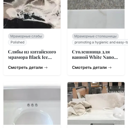
Мраморные слэбы
Мраморные столешницы
Polished
promoting a hygienic and easy-t
Слябы из китайского
Столешница для
мрамора Black Ice
ванной White Nano
Flower (Черный
Glass Stone
Ледяной Цветок)
Смотреть детали
Смотреть детали
(Копия)