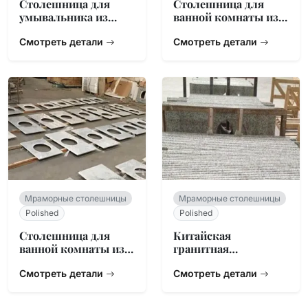
Столешница для
Столешница для
умывальника из
ванной комнаты из
мрамора Bianco
мрамора Carrara CD
Carrera
Смотреть детали
Смотреть детали
Мраморные столешницы
Мраморные столешницы
Polished
Polished
Столешница для
Китайская
ванной комнаты из
гранитная
белого мрамора
столешница для
Carrara
Смотреть детали
ванной G623
Смотреть детали