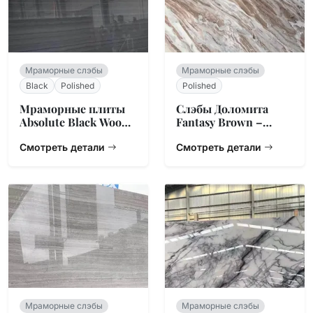
Мраморные слэбы
Мраморные слэбы
Black
Polished
Polished
Мраморные плиты
Слэбы Доломита
Absolute Black Wood
Fantasy Brown –
– Линейная текстура
Натуральный
Смотреть детали
Камень из Индии
Смотреть детали
Мраморные слэбы
Мраморные слэбы