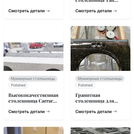
Brown с двойной
Смотреть детали
мойкой
Смотреть детали
Мраморные столешницы
Мраморные столешницы
Polished
Polished
Высококачественная
Гранитная
столешница Carrara
столешница для
для ванной
ванной Ubatuba
Смотреть детали
Смотреть детали