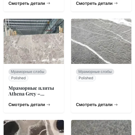
Змеевик Зеленый
Смотреть детали
Угольный
Смотреть детали
Мраморные слэбы
Мраморные слэбы
Polished
Polished
Мраморные плиты
Athena Grey –
Линейная жила
Смотреть детали
Смотреть детали