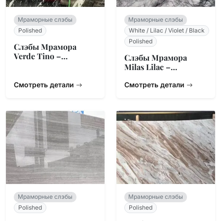
Мраморные слэбы
Мраморные слэбы
Polished
White / Lilac / Violet / Black
Polished
Слэбы Мрамора
Verde Tino –
Слэбы Мрамора
Итальянский
Milas Lilac –
Змеевик Зеленый
Турецкий
Смотреть детали
Натуральный
Смотреть детали
Камень
Мраморные слэбы
Мраморные слэбы
Polished
Polished