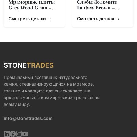
Мраморные плиты
Слэбы Доломита
Grey Wood Grain –
Fantasy Brown –
Китайское
Натуральный
Происхождение
Смотреть детали
Камень из Индии
Смотреть детали
STONE
TRADES
Премиальный поставщик натурального
камня, специализирующийся на мраморе,
граните и кварците для высококлассных
архитектурных и коммерческих проектов по
всему миру.
info@stonetrades.com