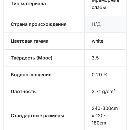
Мраморные
Тип материала
слэбы
Страна происхождения
Н/Д
Цветовая гамма
white
Твёрдость (Моос)
3.5
Водопоглощение
0.20 %
Плотность
2.71 g/cm³
240-300cm
Стандартные размеры
x 120-
180cm