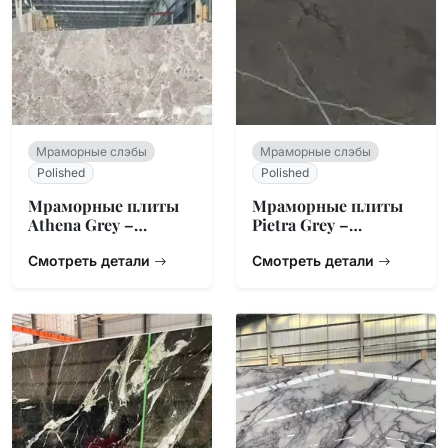
Мраморные слэбы
Мраморные слэбы
Polished
Polished
Мраморные плиты
Мраморные плиты
Athena Grey –
Pietra Grey –
Линейная жила
Болгарский
Смотреть детали
Угольный
Смотреть детали