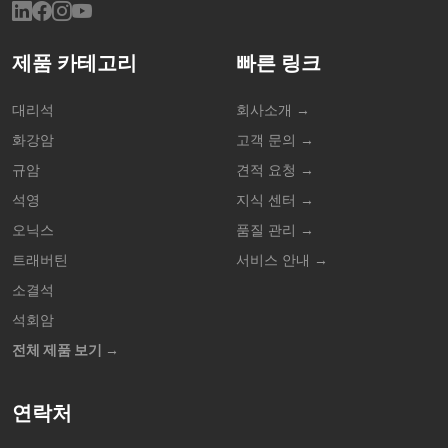
제품 카테고리
빠른 링크
대리석
회사소개 →
화강암
고객 문의 →
규암
견적 요청 →
석영
지식 센터 →
오닉스
품질 관리 →
트래버틴
서비스 안내 →
소결석
석회암
전체 제품 보기 →
연락처