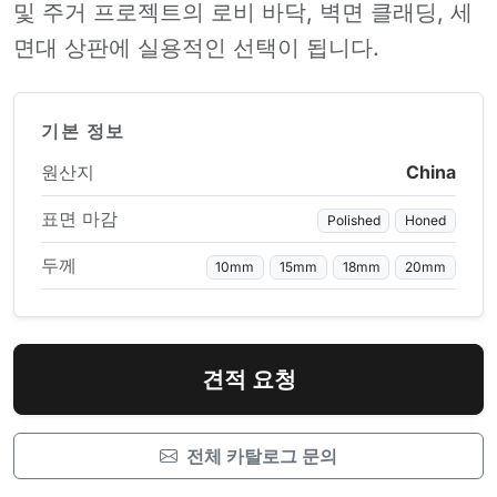
및 주거 프로젝트의 로비 바닥, 벽면 클래딩, 세
면대 상판에 실용적인 선택이 됩니다.
기본 정보
원산지
China
표면 마감
Polished
Honed
두께
10mm
15mm
18mm
20mm
견적 요청
전체 카탈로그 문의