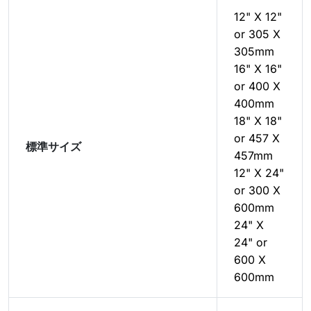
12" X 12"
or 305 X
305mm
16" X 16"
or 400 X
400mm
18" X 18"
or 457 X
標準サイズ
457mm
12" X 24"
or 300 X
600mm
24" X
24" or
600 X
600mm