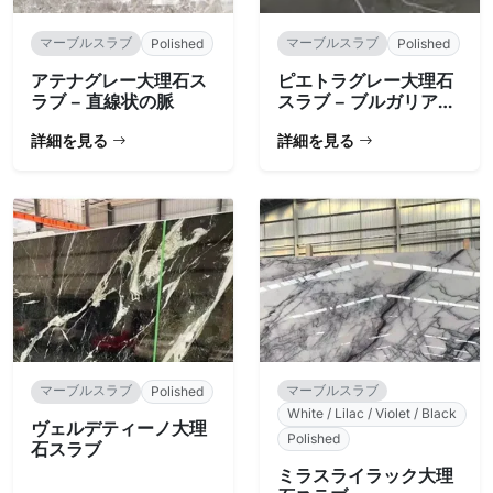
マーブルスラブ
マーブルスラブ
Polished
Polished
アテナグレー大理石ス
ピエトラグレー大理石
ラブ – 直線状の脈
スラブ – ブルガリア産
チャコール
詳細を見る
詳細を見る
マーブルスラブ
マーブルスラブ
Polished
White / Lilac / Violet / Black
ヴェルデティーノ大理
Polished
石スラブ
ミラスライラック大理