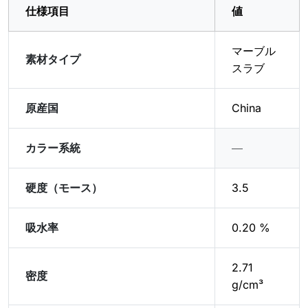
仕様項目
値
マーブル
素材タイプ
スラブ
原産国
China
カラー系統
―
硬度（モース）
3.5
吸水率
0.20 %
2.71
密度
g/cm³