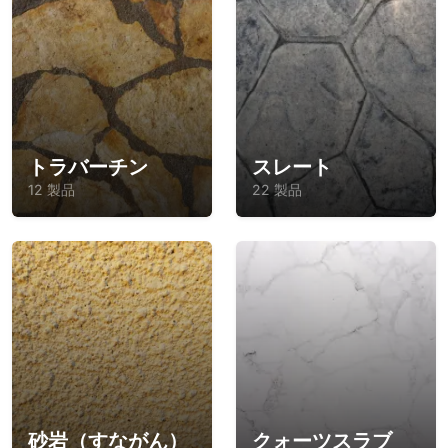
トラバーチン
スレート
12 製品
22 製品
砂岩（すながん）
クォーツスラブ