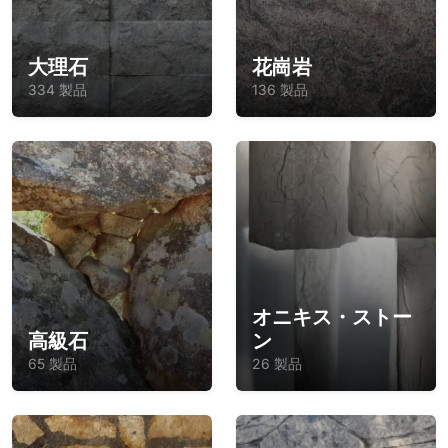
大理石
花崗岩
334 製品
136 製品
オニキス・ストー
高級石
ン
65 製品
26 製品