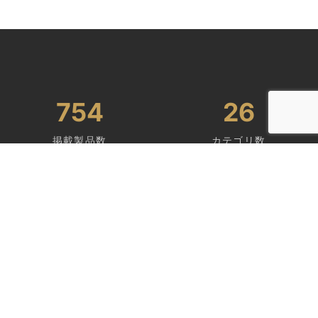
754
26
掲載製品数
カテゴリ数
50
15
輸出国数
業界経験年数