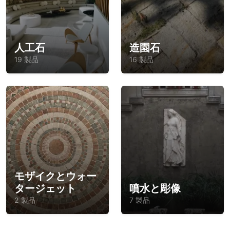
人工石
造園石
19 製品
16 製品
モザイクとウォー
タージェット
噴水と彫像
2 製品
7 製品