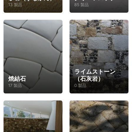
13 製品
85 製品
ライムストーン
焼結石
（石灰岩）
17 製品
0 製品