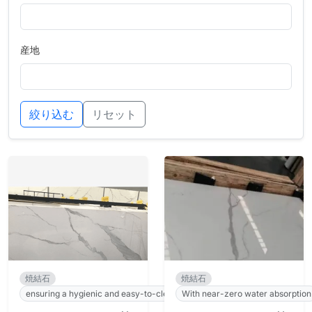
産地
絞り込む
リセット
焼結石
焼結石
ensuring a hygienic and easy-to-clean surface.
With near-zero water absorption