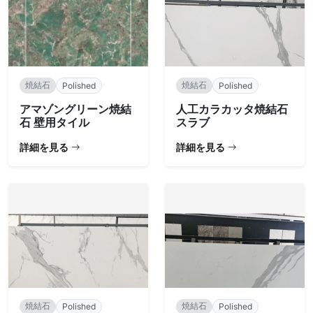
焼結石
焼結石
Polished
Polished
アマゾングリーン焼結
人工カラカッタ焼結石
石 壁用タイル
スラブ
詳細を見る
詳細を見る
焼結石
焼結石
Polished
Polished