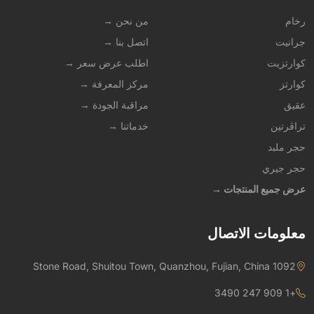
رخام
من نحن →
جرانيت
اتصل بنا →
كوارتزيت
اطلب عرض سعر →
كوارتز
مركز المعرفة →
عقيق
مراقبة الجودة →
تراڤرتين
خدماتنا →
حجر ملبد
حجر جيري
عرض جميع المنتجات →
معلومات الاتصال
1092 Stone Road, Shuitou Town, Quanzhou, Fujian, China
+1 909 247 3490