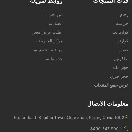
فئات المنتجات
روابط سريعة
رخام
من نحن →
جرانيت
اتصل بنا →
كوارتزيت
اطلب عرض سعر →
كوارتز
مركز المعرفة →
عقيق
مراقبة الجودة →
تراڤرتين
خدماتنا →
حجر ملبد
حجر جيري
عرض جميع المنتجات →
معلومات الاتصال
1092 Stone Road, Shuitou Town, Quanzhou, Fujian, China
+1 909 247 3490