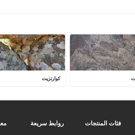
ت
كوارتزيت
فئات المنتجات
روابط سريعة
معل