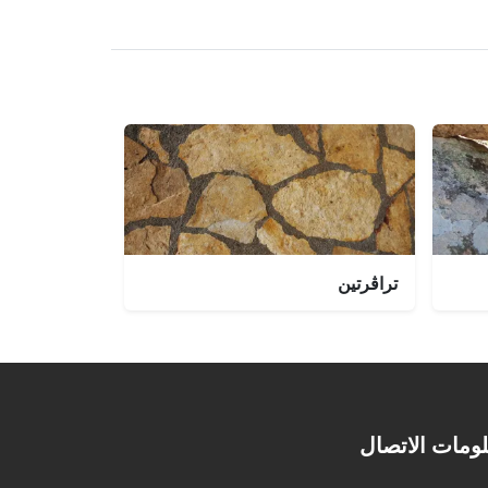
تراڤرتين
ومات الاتصال