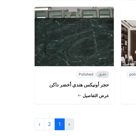
عقيق
Polished
pol
حجر أونيكس هندي أخضر داكن
عرض التفاصيل
›
2
1
‹