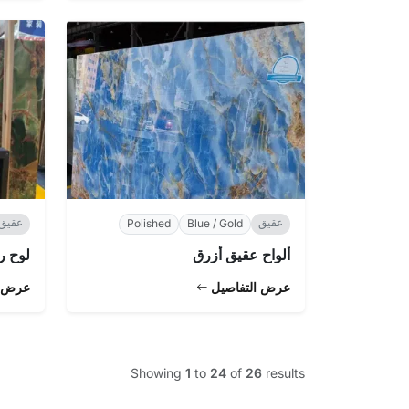
عقيق
عقيق
Polished
Blue / Gold
ألواح عقيق أزرق
لوح ر
عرض التفاصيل
عرض ا
Showing
1
to
24
of
26
results