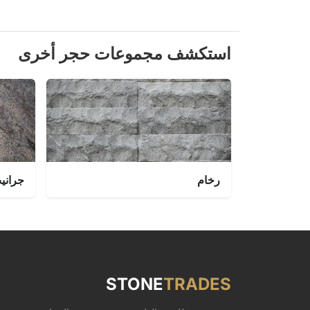
استكشف مجموعات حجر أخرى
رخام
جراني
STONE
TRADES