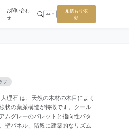
お問い合わ
見積もり依
JA
せ
頼
ラブ
 大理石 は、天然の木材の木目によく
線状の葉脈構造が特徴です。クール
アムグレーのパレットと指向性パタ
、壁パネル、階段に建築的なリズム