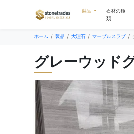
製品
石材の種
類
ホーム
製品
大理石
マーブルスラブ
グレーウッド