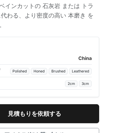
ベインカットの 石灰岩 または トラ
に代わる、より密度の高い 本磨き を
。
China
げ
Polished
Honed
Brushed
Leathered
2cm
3cm
見積もりを依頼する