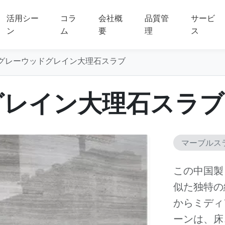
活用シー
コラ
会社概
品質管
サービ
ン
ム
要
理
ス
グレーウッドグレイン大理石スラブ
グレイン大理石スラブ
マーブルス
この中国製
似た独特の
からミディ
ーンは、床