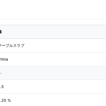
値
マーブルスラブ
hina
―
.5
0.20 %