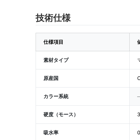
技術仕様
仕様項目
素材タイプ
原産国
C
カラー系統
硬度（モース）
3
吸水率