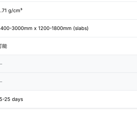
.71 g/cm³
2400-3000mm x 1200-1800mm (slabs)
可能
―
―
5-25 days