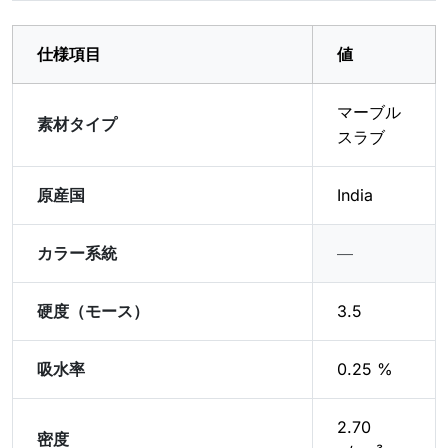
仕様項目
値
マーブル
素材タイプ
スラブ
原産国
India
カラー系統
―
硬度（モース）
3.5
吸水率
0.25 %
2.70
密度