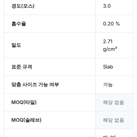
경도(모스)
3.0
흡수율
0.20 %
2.71
밀도
g/cm³
표준 규격
Slab
맞춤 사이즈 가능 여부
가능
MOQ(타일)
해당 없음
MOQ(슬래브)
해당 없음