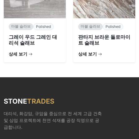
마블 슬라브
마블 슬라브
Polished
Polished
그레이 우드 그레인 대
판타지 브라운 돌로마이
리석 슬래브
트 슬래브
상세 보기
상세 보기
STONE
TRADES
대리석, 화강암, 규암을 중심으로 전 세계 고급 건축
및 상업 프로젝트에 천연 석재를 공장 직영으로 공
급합니다.