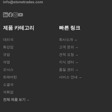
info@stonetrades.com
제품 카테고리
빠른 링크
대리석
회사소개 →
화강암
고객 문의 →
규암
견적 요청 →
석영
지식 센터 →
오닉스
품질 관리 →
트래버틴
서비스 안내 →
소결석
석회암
전체 제품 보기 →