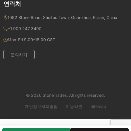
연락처
1092 Stone Road, Shuitou Town, Quanzhou, Fujian, China
+1 909 247 3490
Mon–Fri 9:00–18:00 CST
문의하기
© 2026 StoneTrades. All rights reserved.
개인정보처리방침
이용약관
Sitemap