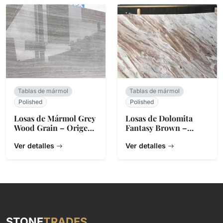
Tablas de mármol
Tablas de mármol
Polished
Polished
Losas de Mármol Grey
Losas de Dolomita
Wood Grain – Origen
Fantasy Brown –
China
Piedra Natural de
Ver detalles
India
Ver detalles
STONE
TRADES