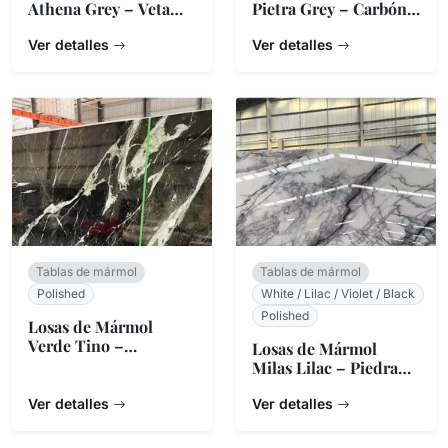
Athena Grey – Veta
Pietra Grey – Carbón
Lineal
Búlgaro
Ver detalles
Ver detalles
Tablas de mármol
Tablas de mármol
Polished
White / Lilac / Violet / Black
Polished
Losas de Mármol
Verde Tino –
Losas de Mármol
Serpentina Verde
Milas Lilac – Piedra
Italiana
Natural Turca
Ver detalles
Ver detalles