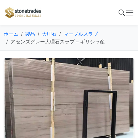
ホーム
製品
大理石
マーブルスラブ
アセンズグレー大理石スラブ – ギリシャ産