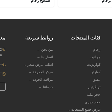
لرخام
أسطح رخام
فئات المنتجات
روابط سريعة
معل
رخام
من نحن →
na
جرانيت
اتصل بنا →
كوارتزيت
اطلب عرض سعر →
1 909 247 3490
كوارتز
مركز المعرفة →
ST
عقيق
مراقبة الجودة →
تراڤرتين
خدماتنا →
حجر ملبد
حجر جيري
عرض جميع المنتجات →