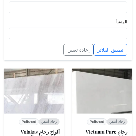
المنشأ
تطبيق الفلاتر
إعادة تعيين
رخام أبيض
رخام أبيض
Polished
Polished
رخام Vietnam Pure
ألواح رخام Volakas