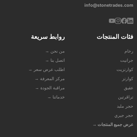
info@stonetrades.com
فئات المنتجات
روابط سريعة
رخام
من نحن →
جرانيت
اتصل بنا →
كوارتزيت
اطلب عرض سعر →
كوارتز
مركز المعرفة →
عقيق
مراقبة الجودة →
تراڤرتين
خدماتنا →
حجر ملبد
حجر جيري
عرض جميع المنتجات →