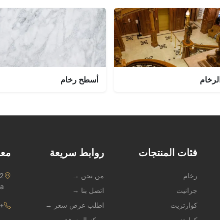
لرخام
أسطح رخام
فئات المنتجات
روابط سريعة
معل
رخام
من نحن →
na
جرانيت
اتصل بنا →
كوارتزيت
اطلب عرض سعر →
1 909 247 3490
كوارتز
مركز المعرفة →