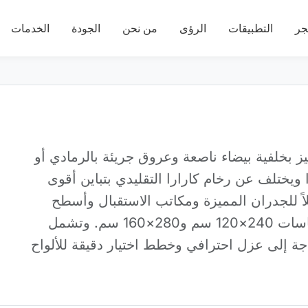
جر
التطبيقات
الرؤى
من نحن
الجودة
الخدمات
يز بخلفية بيضاء ناصعة وعروق جريئة بالرمادي أو
ويختلف عن رخام كارارا التقليدي بتباين أقوى
اً للجدران المميزة ومكاتب الاستقبال وأسطح
الحمامات الفاخرة. نوفر ألواحاً كبيرة بمقاسات 240×120 سم و280×160 سم. وتشمل
 الفنية صلادة موس 3-4 والحاجة إلى عزل احترافي وخطط اختيار دقيقة للألواح