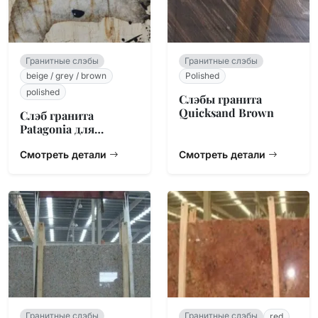
Гранитные слэбы
Гранитные слэбы
beige / grey / brown
Polished
polished
Слэбы гранита
Quicksand Brown
Слэб гранита
Patagonia для
столешниц
Смотреть детали
Смотреть детали
Гранитные слэбы
Гранитные слэбы
red