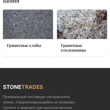
камня
Гранитные слэбы
Гранитные
столешницы
STONE
TRADES
Премиальный поставщик натурального
камня, специализирующийся на мраморе,
граните и кварците для высококлассных