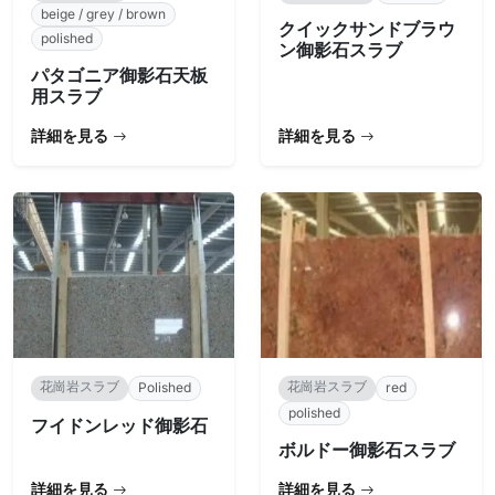
beige / grey / brown
クイックサンドブラウ
polished
ン御影石スラブ
パタゴニア御影石天板
用スラブ
詳細を見る
詳細を見る
花崗岩スラブ
花崗岩スラブ
Polished
red
polished
フイドンレッド御影石
ボルドー御影石スラブ
詳細を見る
詳細を見る