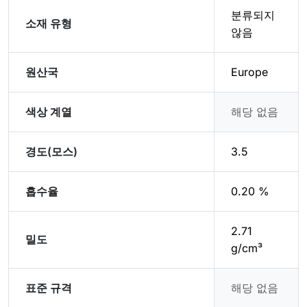
분류되지
소재 유형
않음
원산국
Europe
색상 계열
해당 없음
경도(모스)
3.5
흡수율
0.20 %
2.71
밀도
g/cm³
표준 규격
해당 없음