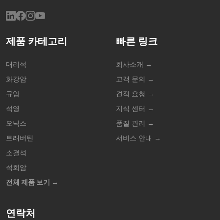
제품 카테고리
빠른 링크
대리석
회사소개 →
화강암
고객 문의 →
규암
견적 요청 →
석영
지식 센터 →
오닉스
품질 관리 →
트래버틴
서비스 안내 →
소결석
석회암
전체 제품 보기 →
연락처