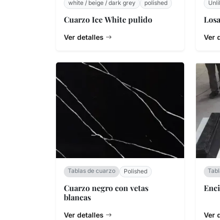
white / beige / dark grey
polished
Unli
Cuarzo Ice White pulido
Losa
Ver detalles
Ver 
Tablas de cuarzo
Tabl
Polished
Cuarzo negro con vetas
Enc
blancas
Ver detalles
Ver 