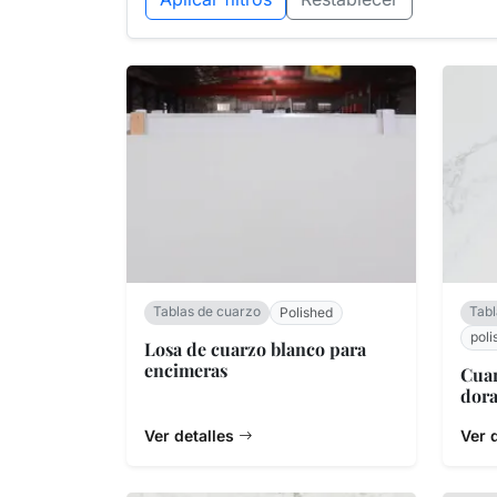
Tablas de cuarzo
Tabl
Polished
poli
Losa de cuarzo blanco para
encimeras
Cuar
dor
Ver detalles
Ver 