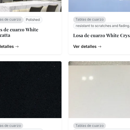
as de cuarzo
Tablas de cuarzo
Polished
resistant to scratches and fading.
s de cuarzo White
catta
Losa de cuarzo White Crys
detalles
Ver detalles
as de cuarzo
Tablas de cuarzo