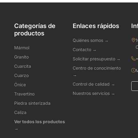
Categorías de
Enlaces rápidos
In
productos
Quiénes somos →
1
C
Mármol
Contacto →
Granito
Solicitar presupuesto →
+
Cuarcita
Centro de conocimiento
M
→
Cuarzo
Control de calidad →
Ónice
Nuestros servicios →
Travertino
Piedra sinterizada
Caliza
Ver todos los productos
→