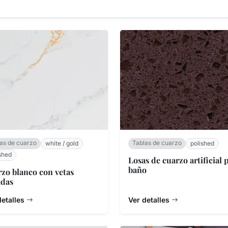
as de cuarzo
Tablas de cuarzo
white / gold
polished
shed
Losas de cuarzo artificial 
baño
zo blanco con vetas
adas
detalles
Ver detalles