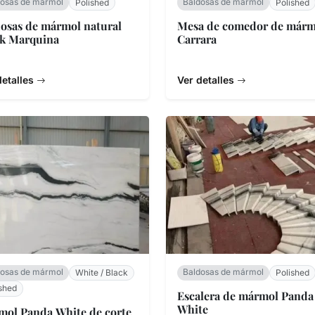
dosas de mármol
Baldosas de mármol
Polished
Polished
osas de mármol natural
Mesa de comedor de márm
ck Marquina
Carrara
detalles
Ver detalles
dosas de mármol
Baldosas de mármol
White / Black
Polished
shed
Escalera de mármol Panda
White
ol Panda White de corte