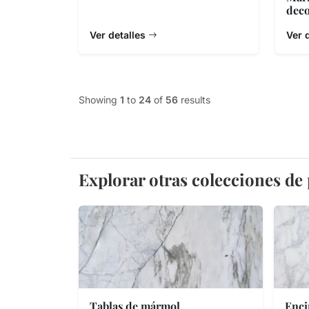
deco
Ver detalles
Ver 
Showing
1
to
24
of
56
results
Explorar otras colecciones de
Tablas de mármol
Enci