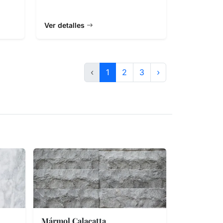
Ver detalles
‹
1
2
3
›
Mármol Calacatta