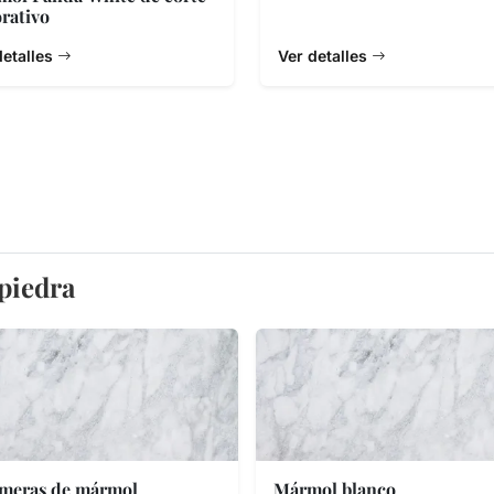
rativo
detalles
Ver detalles
 piedra
meras de mármol
Mármol blanco