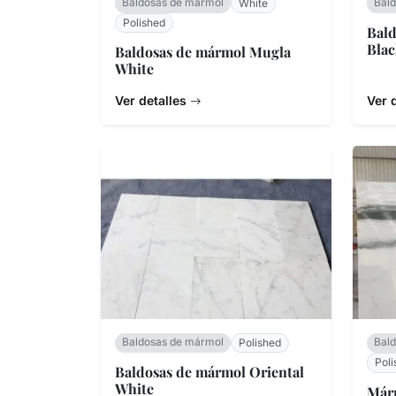
Baldosas de mármol
Bal
White
Polished
Bald
Bla
Baldosas de mármol Mugla
White
Ver detalles
Ver 
Baldosas de mármol
Bal
Polished
Poli
Baldosas de mármol Oriental
White
Márm