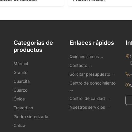
Categorías de
Enlaces rápidos
In
productos
Quiénes somos →
1
C
Mármol
Contacto →
Granito
Solicitar presupuesto →
+
Cuarcita
Centro de conocimiento
M
→
Cuarzo
Control de calidad →
Ónice
Nuestros servicios →
Travertino
Piedra sinterizada
Caliza