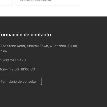
formación de contacto
092 Stone Road, Shuitou Town, Quanzhou, Fujian,
hina
1 909 247 3490
on–Fri 9:00–18:00 CST
Formulario de consulta