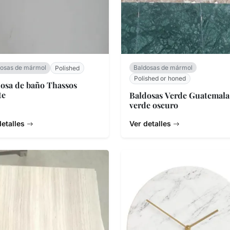
dosas de mármol
Baldosas de mármol
Polished
Polished or honed
osa de baño Thassos
te
Baldosas Verde Guatemala
verde oscuro
detalles
Ver detalles