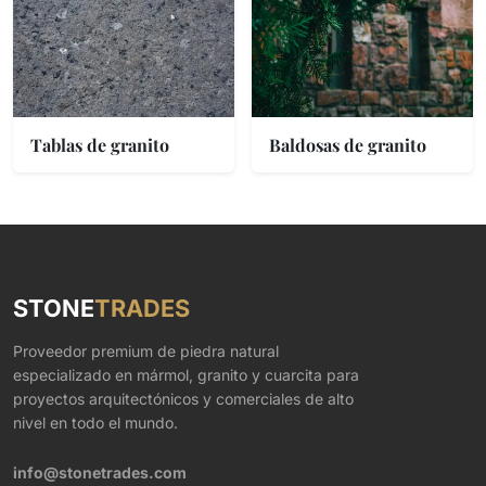
Tablas de granito
Baldosas de granito
STONE
TRADES
Proveedor premium de piedra natural
especializado en mármol, granito y cuarcita para
proyectos arquitectónicos y comerciales de alto
nivel en todo el mundo.
info@stonetrades.com