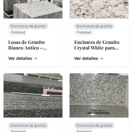
Encimeras de granito
Encimeras de granito
Polished
Polished
Losas de Granito
Encimera de Granito
Bianco Antico –
Crystal White para
Piedra Brasileña
Cocina
Blanca y Gris
Ver detalles
Ver detalles
Encimeras de granito
Encimeras de granito
Polished
Polished