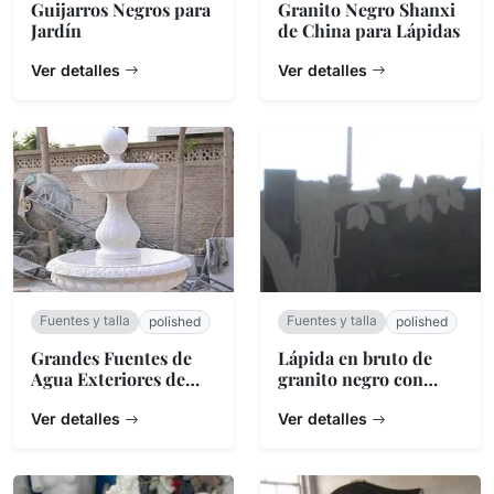
Guijarros Negros para
Granito Negro Shanxi
Jardín
de China para Lápidas
Ver detalles
Ver detalles
Fuentes y talla
Fuentes y talla
polished
polished
Grandes Fuentes de
Lápida en bruto de
Agua Exteriores de
granito negro con
Piedra Natural
grabado floral
Personalizadas
Ver detalles
Ver detalles