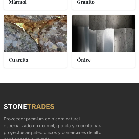
Mármol
Granito
Cuarcita
Ónice
STONE
TRADES
Proveedor premium de piedra natural
especializado en mármol, granito y cuarcita para
proyectos arquitectónicos y comerciales de alto