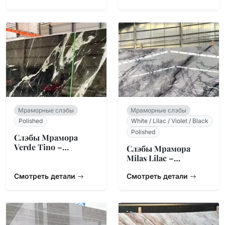
Мраморные слэбы
Мраморные слэбы
Polished
White / Lilac / Violet / Black
Polished
Слэбы Мрамора
Verde Tino –
Слэбы Мрамора
Итальянский
Milas Lilac –
Змеевик Зеленый
Турецкий
Смотреть детали
Натуральный
Смотреть детали
Камень