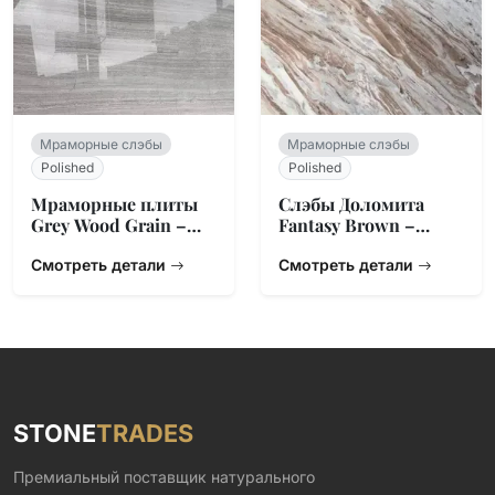
Мраморные слэбы
Мраморные слэбы
Polished
Polished
Мраморные плиты
Слэбы Доломита
Grey Wood Grain –
Fantasy Brown –
Китайское
Натуральный
Происхождение
Смотреть детали
Камень из Индии
Смотреть детали
STONE
TRADES
Премиальный поставщик натурального