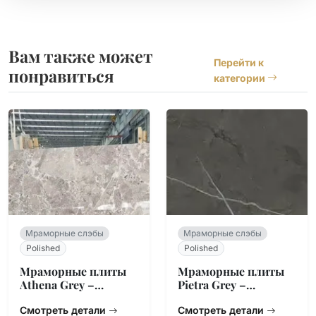
Вам также может
Перейти к
понравиться
категории
Мраморные слэбы
Мраморные слэбы
Polished
Polished
Мраморные плиты
Мраморные плиты
Athena Grey –
Pietra Grey –
Линейная жила
Болгарский
Смотреть детали
Угольный
Смотреть детали