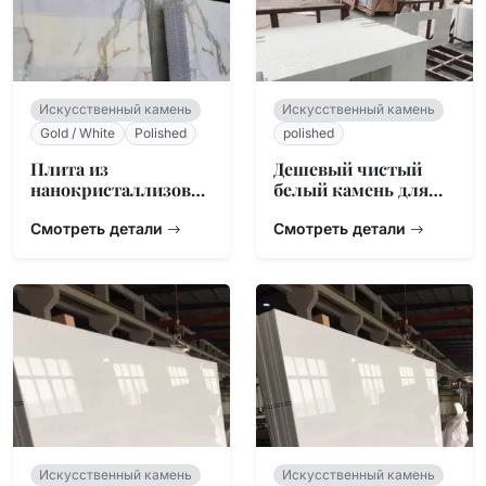
Искусственный камень
Искусственный камень
Gold / White
Polished
polished
Плита из
Дешевый чистый
нанокристаллизован
белый камень для
ного стекла Calacatta
столешниц
Gold
Смотреть детали
Смотреть детали
Искусственный камень
Искусственный камень