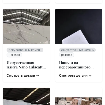
Искусственный камень
Искусственный камень
Polished
polished
Искусственная
Панели из
плита Nano Calacatta
переработанного
White
нефрита с
Смотреть детали
подсветкой
Смотреть детали