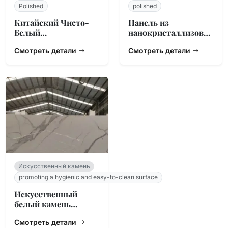
Polished
polished
Китайский Чисто-
Панель из
Белый
нанокристаллизован
Нанокристаллическ
ного стекла 18 мм
ий Стеклянный
Смотреть детали
для столешниц
Смотреть детали
Камень
Искусственный камень
promoting a hygienic and easy-to-clean surface
Искусственный
белый камень
Калакатта
Смотреть детали