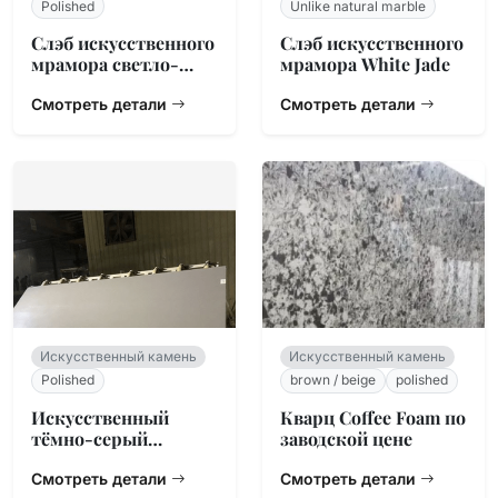
Polished
Unlike natural marble
Слэб искусственного
Слэб искусственного
мрамора светло-
мрамора White Jade
серого тона
Смотреть детали
Смотреть детали
Искусственный камень
Искусственный камень
Polished
brown / beige
polished
Искусственный
Кварц Coffee Foam по
тёмно-серый
заводской цене
мрамор 3200×1600
Смотреть детали
Смотреть детали