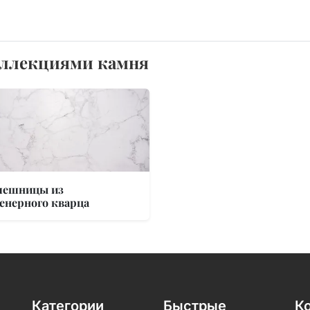
оллекциями камня
лешницы из
енерного кварца
Категории
Быстрые
К