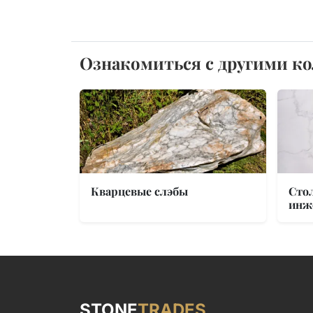
Ознакомиться с другими к
Кварцевые слэбы
Сто
инж
STONE
TRADES