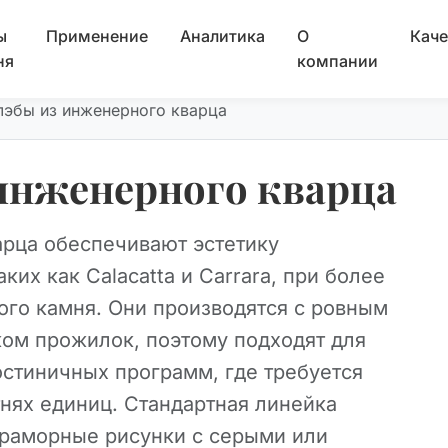
ы
Применение
Аналитика
О
Каче
ня
компании
лэбы из инженерного кварца
инженерного кварца
арца обеспечивают эстетику
их как Calacatta и Carrara, при более
ого камня. Они производятся с ровным
ом прожилок, поэтому подходят для
стиничных программ, где требуется
тнях единиц. Стандартная линейка
мраморные рисунки с серыми или