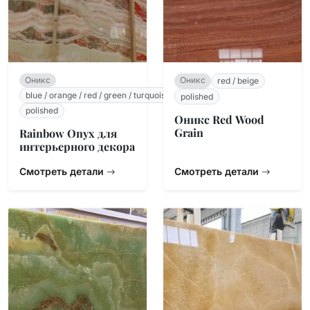
Оникс
Оникс
red / beige
blue / orange / red / green / turquoise / white / beige
polished
polished
Оникс Red Wood
Grain
Rainbow Onyx для
интерьерного декора
Смотреть детали
Смотреть детали