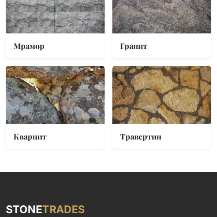
Мрамор
Гранит
Кварцит
Травертин
STONE
TRADES