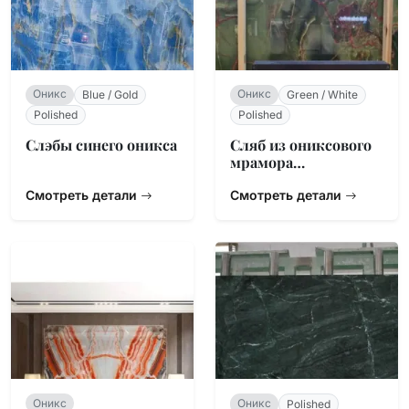
Оникс
Оникс
Blue / Gold
Green / White
Polished
Polished
Слэбы синего оникса
Сляб из ониксового
мрамора
«Чилийский
Смотреть детали
Нефрит»
Смотреть детали
Оникс
Оникс
Polished