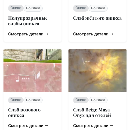
Оникс
Оникс
Polished
Polished
Полупрозрачные
Слэб жёлтого оникса
слэбы оникса
Смотреть детали
Смотреть детали
Оникс
Оникс
Polished
Polished
Слэб розового
Слэб Beige Maya
оникса
Onyx для отелей
Смотреть детали
Смотреть детали