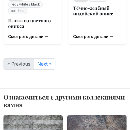
red / white / black
Тёмно-зелёный
polished
индийский оникс
Плита из цветного
оникса
Смотреть детали
Смотреть детали
« Previous
Next »
Ознакомиться с другими коллекциями
камня