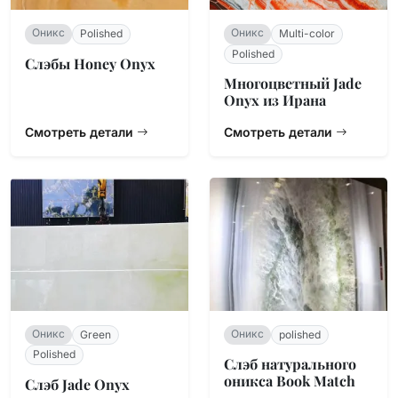
Оникс
Оникс
Polished
Multi-color
Polished
Слэбы Honey Onyx
Многоцветный Jade
Onyx из Ирана
Смотреть детали
Смотреть детали
Оникс
Оникс
Green
polished
Polished
Слэб натурального
оникса Book Match
Слэб Jade Onyx