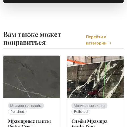
Вам также может
Перейти к
понравиться
категории
Мраморные слэбы
Мраморные слэбы
Polished
Polished
Мраморные плиты
Слэбы Мрамора
Pietra Grey –
Verde Tino –