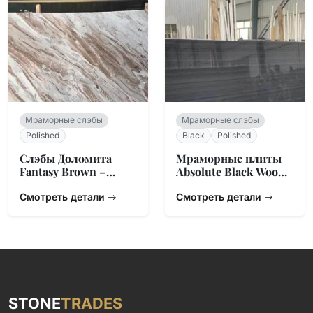
Мраморные слэбы
Мраморные слэбы
Polished
Black
Polished
Слэбы Доломита
Мраморные плиты
Fantasy Brown –
Absolute Black Wood
Натуральный
– Линейная текстура
Камень из Индии
Смотреть детали
Смотреть детали
STONE
TRADES