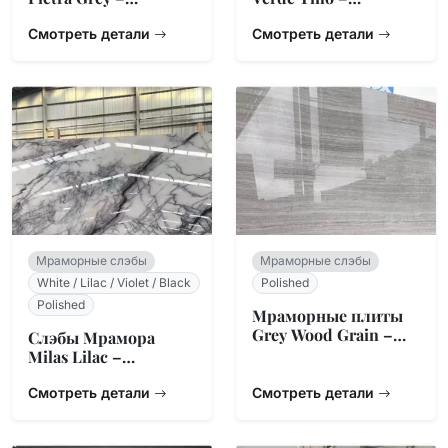
Болгарский
Итальянский
Угольный
Смотреть детали
Змеевик Зеленый
Смотреть детали
Мраморные слэбы
Мраморные слэбы
White / Lilac / Violet / Black
Polished
Polished
Мраморные плиты
Grey Wood Grain –
Слэбы Мрамора
Китайское
Milas Lilac –
Происхождение
Турецкий
Натуральный
Смотреть детали
Смотреть детали
Камень