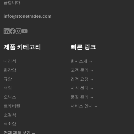
급합니다.
info@stonetrades.com
제품 카테고리
빠른 링크
대리석
회사소개 →
화강암
고객 문의 →
규암
견적 요청 →
석영
지식 센터 →
오닉스
품질 관리 →
트래버틴
서비스 안내 →
소결석
석회암
전체 제품 보기 →