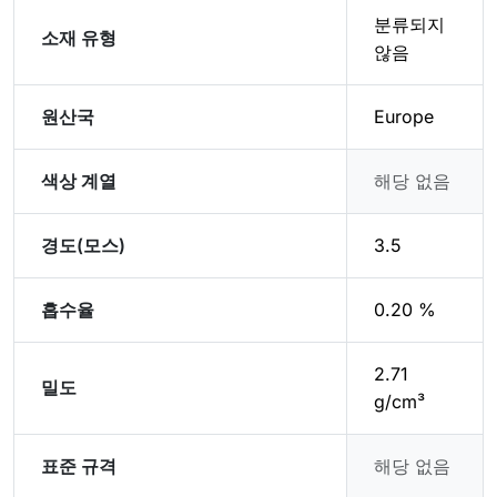
분류되지
소재 유형
않음
원산국
Europe
색상 계열
해당 없음
경도(모스)
3.5
흡수율
0.20 %
2.71
밀도
g/cm³
표준 규격
해당 없음