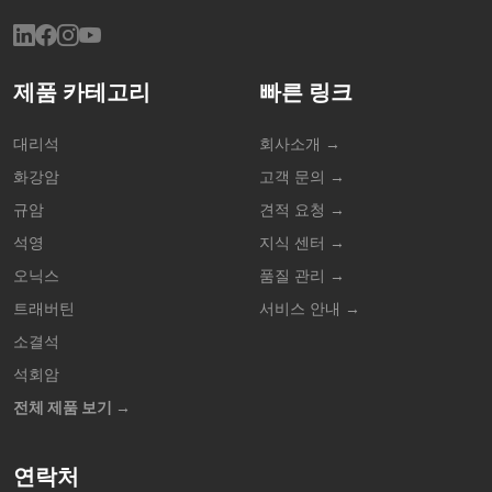
제품 카테고리
빠른 링크
대리석
회사소개 →
화강암
고객 문의 →
규암
견적 요청 →
석영
지식 센터 →
오닉스
품질 관리 →
트래버틴
서비스 안내 →
소결석
석회암
전체 제품 보기 →
연락처