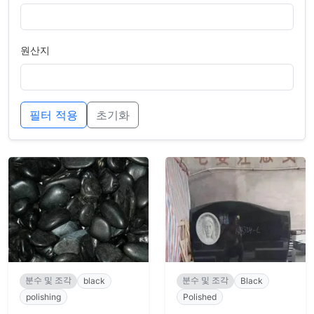
원산지
필터 적용
초기화
분수 및 조각
분수 및 조각
black
Black
polishing
Polished