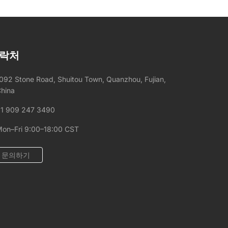
리석 - 고대비의 드라마틱하고 현대적인 계단 연
출에 적합. 판타지 브라운 돌로마이트 - 유동 인구
가 많은 계단을 위해 대리석의 아름다움과 뛰어난
경도를 결합. 앱솔루트 블랙 화강암 - 상업 환경에
서 내구성과 미끄럼 저항의 골드 표준 소재. 가조
락처
립 검수(배판)를 통한 패턴 확인 계단을 오르는 방
향에 따라 베인(Vein) 패턴이 자연스럽게 이어지
092 Stone Road, Shuitou Town, Quanzhou, Fujian,
도록, 프리미엄 대리석 계단 프로젝트에 대해 가조
hina
립 검수(배판, 排版)를 실시합니다. 공장 바닥에 전
체 세트를 배열하여 패턴의 흐름을 확인한 후 수출
1 909 247 3490
용 포장을 진행합니다.
on–Fri 9:00–18:00 CST
문의하기