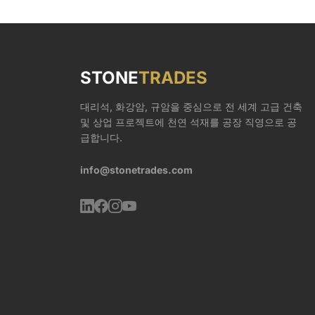
을 가진 세립질 블랙 현무암 화강암. 실외 보도, 수
영장 주변 및 테라스 코핑용으로 전 세계에서 가장
많이 지정되는 소재 중 하나입니다. 현무암 및 블
루스톤 - 현대적이고 어두운 톤의 조경에 이상적
인 고밀도 화산암. 고대 목문석(Ancient Wood
STONE
TRADES
Grain) - 정원 포인트 벽에 수백만 년의 역사를 더
해주는 질감 있는 화석 석재. 설치 및 내구성 백화
대리석, 화강암, 규암을 중심으로 전 세계 고급 건축
현상 및 미생물 번식을 방지하기 위해 고품질 접착
및 상업 프로젝트에 천연 석재를 공장 직영으로 공
제 층과 주기적인 실링 처리를 권장합니다. 당사의
급합니다.
모든 조경용 석재는 국제 농업 운송 규정을 준수하
여 훈증 소독된 나무 상자에 담겨 배송됩니다.
info@stonetrades.com