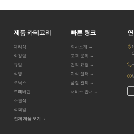
구멍 가공된 20mm-30mm 천연석 패널. 질감 가
공 외장: 유기적이고 다차원적인 깊이감을 주는 자
연 할석(Split-face), 샌드블라스트 및 브러쉬 마
감. 외장재 추천 소재 그레이 우드 그레인 대리석 -
내부 벽면에 따뜻하고 유기적인 나무 질감을 연출
제품 카테고리
빠른 링크
연
하는 데 이상적입니다. 앤티크 우드 베인(Ancient
Wood Vein) - 대형 상업용 파사드에 적합한 클래
대리석
회사소개 →
1
식하고 선형적인 베이지색 대리석. 타지마할 규암
C
화강암
고객 문의 →
(Taj Mahal Quartzite) - 럭셔리 포인트 벽을 위한
세계에서 가장 내구성이 뛰어나고 선호도 높은 석
규암
견적 요청 →
+
재 중 하나입니다. 내구성 및 안전성 당사의 외부
석영
지식 센터 →
용 석재 패널은 A1 화재 등급 및 높은 휨 강도 테스
M
트를 거쳤습니다. 고층 프로젝트를 위해 국제 건축
오닉스
품질 관리 →
안전 규정 준수를 보장하는 전체 기술 문서와 SGS
트래버틴
서비스 안내 →
테스트 보고서를 제공합니다.
소결석
석회암
전체 제품 보기 →