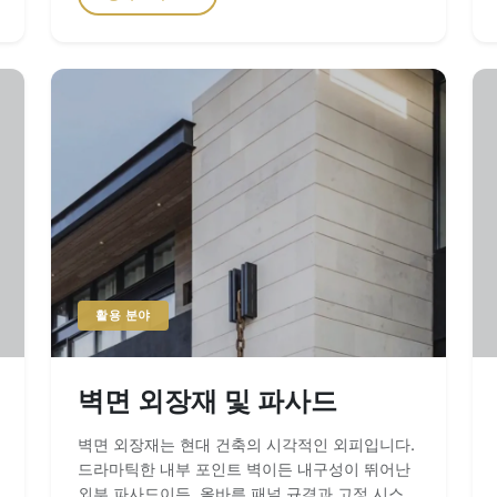
식처로 변화시킵니다. 내습성 및 위생 습한 구역에
서는 위생과 청소의 용이성이 무엇보다 중요합니
다. 당사의 무기 테라조 (DXW 시리즈) 및
Summerly Quartz 표면은 실질적으로 비다공성
(흡수율 0.05% 미만)으로 곰팡이와 박테리아의
증식을 방지합니다. 보다 클래식한 외관을 위해,
화이트 대리석 제품에는 공장에서 심층 침투형 실
러(Sealer) 처리를 하여 비누 찌꺼기와 물때로부
터 즉각적인 보호 기능을 제공합니다. 공장 표준:
세면볼 컷아웃세라믹 싱크 통합을 위해 정밀 워터
젯 절단(300-320 bar)을 사용합니다. 당사의 자
동 모따기(Chamfering) 장비는 컷아웃 주변을 완
벽하게 매끄러운 에지로 마감하며, 이는 언더마운
활용 분야
트 설치의 안전성과 고급스러운 촉감을 위해 필수
적입니다. 맞춤형 세면대 디자인 각 세면대 상판은
귀하의 특정 도면에 맞춰 제작됩니다. 맞춤형 옵션
벽면 외장재 및 파사드
은 다음과 같습니다: 일체형 백스플래시: 벽면을
습기로부터 보호하기 위한 매칭 20mm 석재 스트
벽면 외장재는 현대 건축의 시각적인 외피입니다.
립. 에이프런 프런트(Apron Fronts): 거대하고 단
드라마틱한 내부 포인트 벽이든 내구성이 뛰어난
일한 외관을 구현하기 위한 50mm-100mm 마이
외부 파사드이든, 올바른 패널 규격과 고정 시스템
터 가공 에이프런. 세면볼 선택: 사각형, 타원형 또