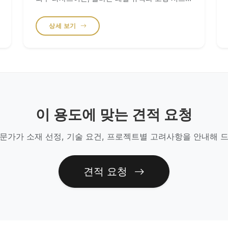
의 선택은 안전성과 심미적 영향력 모두에 있어 매
는 베슬 스타일 세면볼을 위한 맞춤형 개구부 가
우 중요합니다. 첨단 패널 엔지니어링 현대적인 마
공. 욕실 권장 소재 Milas Lilac Marble - 욕실의
상세 보기
천루와 고급 주거용 파사드에서 무게와 정밀도는
포인트 벽면과 세면대에 궁극의 럭셔리함을 부여
주요 엔지니어링 고려 사항입니다. 당사는 천연석
하는 소재. Statuario Quartz - 유지 관리의 번거
의 외관을 유지하면서 무게를 획기적으로 줄인
로움 없이 칼라카타의 아름다움을 재현하는 고성
9mm 및 12mm 소결석(Sintered Stone) 패널을
능 대안. Cinderella Grey (Polished) - 현대적인
제공하여 건물의 구조적 프레임 부하를 크게 낮춥
크롬 수전과 잘 어울리는 차분하고 신비로운 그레
니다. 당사의 CNC 적외선 절단 기술은 모든 패널
이 팔레트. 습한 구역의 장기 관리 당사의 욕실용
이 건축 도면과 비교하여 ±0.5mm 오차 범위 내에
석재는 공장에서 실링 처리되어 출고되지만, 천연
이 용도에 맞는 견적 요청
서 제작되도록 보장합니다. 건축적 특징: 북매칭
대리석과 트래버틴의 경우 12~24개월마다 침투
(Book-matching) 고급 로비와 주거용 거실을 위
형 실러를 재도포할 것을 권장합니다. 연마된 표면
해 대칭 북매칭을 제공합니다. 단일 블록을 슬라이
의 거울 같은 광택(90 GU 이상)을 유지하려면 반
문가가 소재 선정, 기술 요건, 프로젝트별 고려사항을 안내해 
스하고 슬라브를 거울처럼 마주 보게 배치(A/B 세
드시 pH 중성 세제만을 사용하십시오.
트)함으로써, 천연 베인을 예술 작품과 같은 로르
샤흐 효과로 변화시킵니다. 내부 및 외부 시스템
견적 요청
당사의 외장 솔루션은 다양한 설치 환경에 맞게 설
계되었습니다: 내부 포인트 벽: 기존 기재에 쉽게
접착할 수 있는 얇은 9mm 베니어 패널. 외부 파사
드: 스테인리스 스틸 앵커를 사용하는 기계적 건식
공법(Mechanical Dry-Hanging)을 위해 사전에