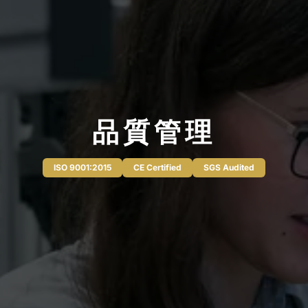
品質管理
ISO 9001:2015
CE Certified
SGS Audited