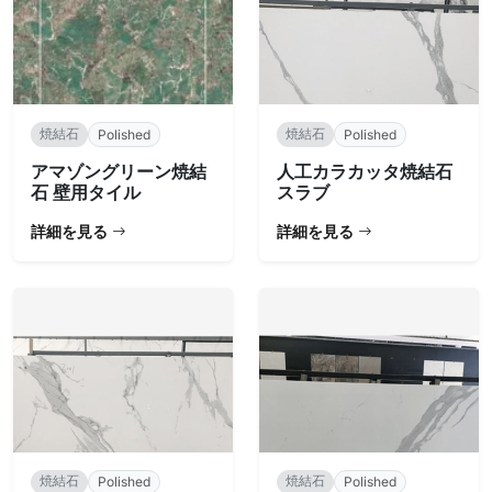
焼結石
焼結石
Polished
Polished
アマゾングリーン焼結
人工カラカッタ焼結石
石 壁用タイル
スラブ
詳細を見る
詳細を見る
焼結石
焼結石
Polished
Polished