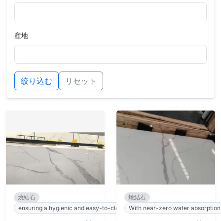
産地
絞り込む
リセット
焼結石
焼結石
ensuring a hygienic and easy-to-clean surface.
With near-zero water absorption