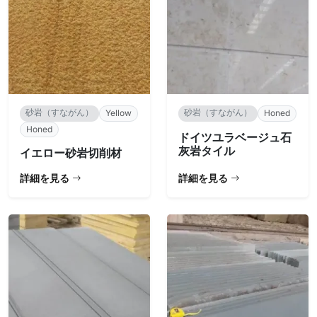
砂岩（すながん）
砂岩（すながん）
Yellow
Honed
Honed
ドイツユラベージュ石
灰岩タイル
イエロー砂岩切削材
詳細を見る
詳細を見る