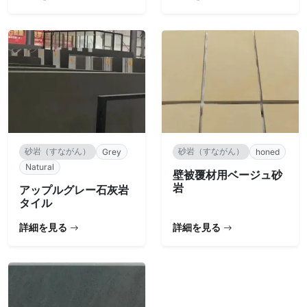
砂岩（すながん）
砂岩（すながん）
Grey
honed
Natural
壁被覆材用ベージュ砂
岩
アップルグレー石灰岩
タイル
詳細を見る
詳細を見る