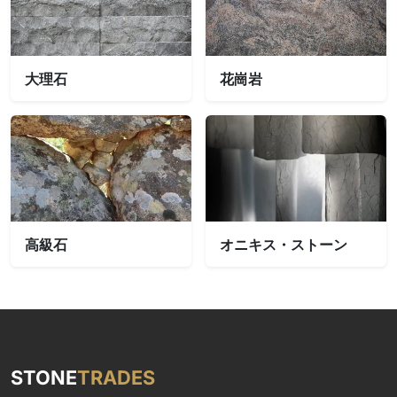
大理石
花崗岩
高級石
オニキス・ストーン
STONE
TRADES