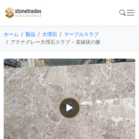
ホーム
製品
大理石
マーブルスラブ
アテナグレー大理石スラブ – 直線状の脈